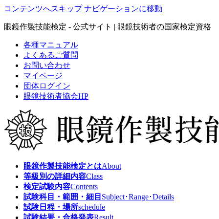
コンテンツへスキップ
ナビゲーションに移動
眼鏡作製技能検定 - 公式サイト | 眼鏡技術者の国家検定資格
各種マニュアル
よくあるご質問
お問い合わせ
マイページ
団体ログイン
眼鏡技術者協会HP
眼鏡作製技能検定とは
About
等級別の詳細内容
Class
検定試験内容
Contents
試験科目・範囲・細目
Subject･Range･Details
試験日程・場所
schedule
試験結果・合格発表
Result