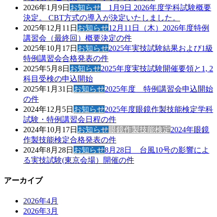
2026年1月9日
お知らせ
1月9日 2026年度学科試験概要
決定。 CBT方式の導入が決定いたしました。
2025年12月11日
お知らせ
12月11日（木）2026年度特例
講習会（最終回）概要決定の件
2025年10月17日
お知らせ
2025年実技試験結果および1級
特例講習会合格発表の件
2025年5月8日
お知らせ
2025年度実技試験開催要領と1, 2
科目受検の申込開始
2025年1月31日
お知らせ
2025年度 特例講習会申込開始
の件
2024年12月5日
お知らせ
2025年度眼鏡作製技能検定学科
試験・特例講習会日程の件
2024年10月17日
お知らせ
眼鏡作製技能検定
2024年眼鏡
作製技能検定合格発表の件
2024年8月28日
お知らせ
8月28日 台風10号の影響によ
る実技試験(東京会場）開催の件
アーカイブ
2026年4月
2026年3月