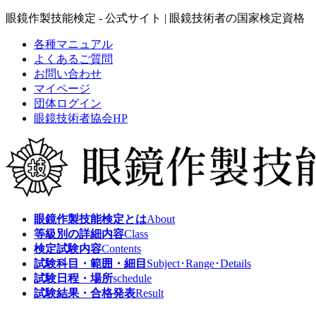
コ
ナ
眼鏡作製技能検定 - 公式サイト | 眼鏡技術者の国家検定資格
ン
ビ
各種マニュアル
テ
ゲ
よくあるご質問
ン
ー
お問い合わせ
ツ
シ
マイページ
へ
ョ
団体ログイン
ス
ン
眼鏡技術者協会HP
キ
に
ッ
移
プ
動
眼鏡作製技能検定とは
About
等級別の詳細内容
Class
検定試験内容
Contents
試験科目・範囲・細目
Subject･Range･Details
試験日程・場所
schedule
試験結果・合格発表
Result