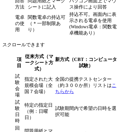
回答
問題用紙とマーク
パソコン画面上でマウ
方法
シートに記入
ス操作により回答
持込不可。画面内に表
電卓
関数電卓の持込可
示される電卓を使用
の使
（＊一部制限あ
(Windows電卓：関数電
用
り）
卓機能あり）
スクロールできます
従来方式（マ
項
新方式（CBT：コンピュータ
ークシート方
目
試験）
式）
試
指定された大
全国の提携テストセンター
験
規模会場（全
（約３００か所）リストは
こ
会
国７会場）
ちらから
場
試
特定の指定日
験
試験期間内で希望の日時を選
（例：日曜
日
択可能
日）
時
回
問題用紙とマ