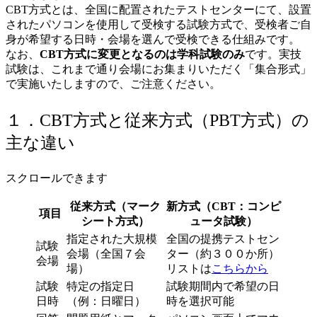
CBT方式とは、全国に配置されたテストセンターにて、設置
されたパソコンを使用して受検する試験方式で、受検者ご自
身が希望する日時・会場を選んで受検できる仕組みです。
なお、
CBT方式に変更となるのは学科試験のみ
です。実技
試験は、これまで通り会場にお集まりいただく「集合形式」
で実施いたしますので、ご注意ください。
１．CBT方式と従来方式（PBT方式）の
主な違い
スクロールできます
従来方式（マーク
新方式（CBT：コンピ
項目
シート方式）
ュータ試験）
指定された大規模
全国の提携テストセン
試験
会場（全国７会
ター（約３００か所）
会場
場）
リストは
こちらから
試験
特定の指定日
試験期間内で希望の日
日時
（例：日曜日）
時を選択可能