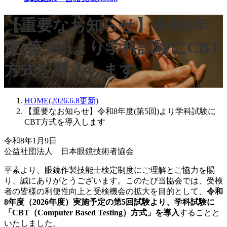
【重要なお知らせ】令和8年
度(第5回)より学科試験にCBT
方式を導入します
HOME(2026.6.8更新)
【重要なお知らせ】令和8年度(第5回)より学科試験に
CBT方式を導入します
令和8年1月9日
公益社団法人 日本眼鏡技術者協会
平素より、眼鏡作製技能士検定制度にご理解とご協力を賜
り、誠にありがとうございます。このたび当協会では、受検
者の皆様の利便性向上と受検機会の拡大を目的として、
令和
8年度（2026年度）実施予定の第5回試験より、学科試験に
「CBT（Computer Based Testing）方式」を導入
することと
いたしました。