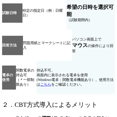
希望の日時を選択可
特定の指定日（例：日曜
試験日時
能
日）
（試験期間内）
パソコン画面上で
問題用紙とマークシートに記
マウス
回答方法
の操作により回
入
答
関数電卓の
持込不可。
電卓の
持込可
画面内に表示される電卓を使用
使用
（＊一部制
(Windows電卓：関数電卓機能あり）。使用方法
限あり）
は
こちら
をご確認ください。
２．CBT方式導入によるメリット