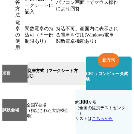
答
パソコン画面上でマウス操作
ークシートに
方
により回答
記入
法
電
卓
関数電卓の持
持込不可。画面内に表示され
の
込可（＊一部
る電卓を使用(Windows電卓：
使
制限あり）
関数電卓機能あり）
用
新方式
従来方式（マークシート方
項目
CBT：コンピュータ試
式）
験
300
約
か所
7
全国
会場
（全国の提携テストセンタ
試験会場
（指定された大規模会
ー）
場）
リストは
こちらから