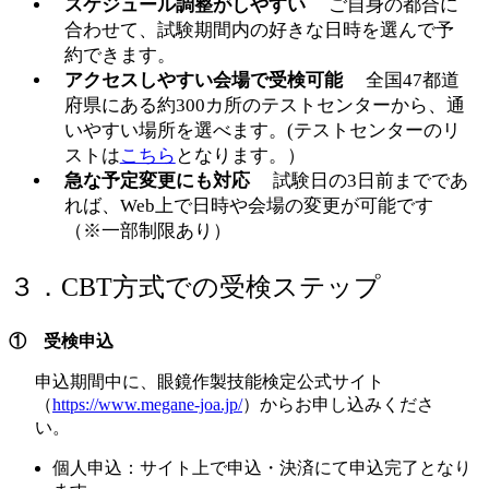
スケジュール調整がしやすい
ご自身の都合に
合わせて、試験期間内の好きな日時を選んで予
約できます。
アクセスしやすい会場で受検可能
全国47都道
府県にある約300カ所のテストセンターから、通
いやすい場所を選べます。(テストセンターのリ
ストは
こちら
となります。）
急な予定変更にも対応
試験日の3日前までであ
れば、Web上で日時や会場の変更が可能です
（※一部制限あり）
３．CBT方式での受検ステップ
① 受検申込
申込期間中に、眼鏡作製技能検定公式サイト
（
https://www.megane-joa.jp/
）からお申し込みくださ
い。
個人申込：サイト上で申込・決済にて申込完了となり