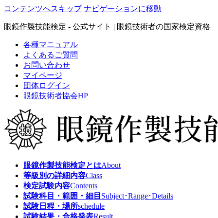
コンテンツへスキップ
ナビゲーションに移動
眼鏡作製技能検定 - 公式サイト | 眼鏡技術者の国家検定資格
各種マニュアル
よくあるご質問
お問い合わせ
マイページ
団体ログイン
眼鏡技術者協会HP
眼鏡作製技能検定とは
About
等級別の詳細内容
Class
検定試験内容
Contents
試験科目・範囲・細目
Subject･Range･Details
試験日程・場所
schedule
試験結果・合格発表
Result